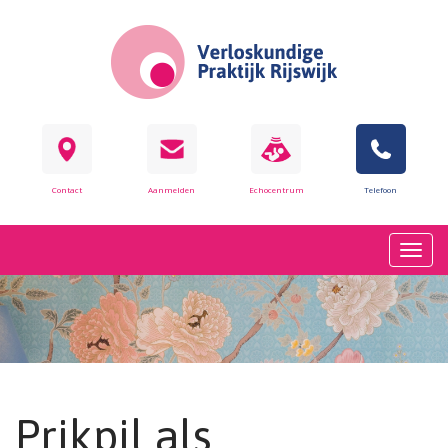
Contact
Aanmelden
Echocentrum
Telefoon
Prikpil als